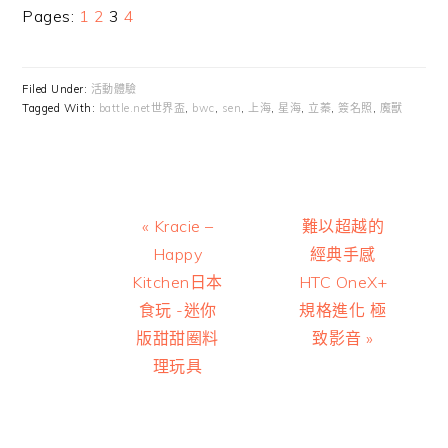
Page
Page
Page
Page
Pages:
1
2
3
4
Filed Under:
活動體驗
Tagged With:
battle.net世界盃
,
bwc
,
sen
,
上海
,
星海
,
立蓁
,
簽名照
,
魔獸
Previous
Next
« Kracie –
難以超越的
Post:
Post:
Happy
經典手感
Kitchen日本
HTC OneX+
食玩 -迷你
規格進化 極
版甜甜圈料
致影音 »
理玩具
Reader