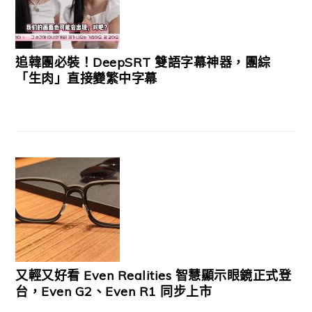
追韓團必裝！DeepSRT 雙語字幕神器，團綜
「生肉」直接變繁中字幕
又輕又好看 Even Realities 智慧顯示眼鏡正式登
台，Even G2、Even R1 同步上市