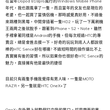
在當年Dopod 818pro風行的Windows Mobile Phone
年代，我也跟風拿了一隻，而且當年的女友也是現在的
老婆，也一起買了當情侶機，那時感覺真好用，不過後
來跳槽到黑莓，中間穿插著一隻HD2，玩了一下萬刷機
王兩周之後就脫手，跟著到iPhone、S2、Note，雖然
手裡拿著同樣是Android的手機，但每次經過HTC的專
賣店，總是會進去摸一下，好奇的玩玩到底人人都說很
棒的HTC Sence好在哪邊? 不過短時間的操作遠比不上
真實擁有後的習慣，所以如果你也很好奇HTC Sence的
魅力，直接擁有他是最快的捷徑
目前只有兩隻手機我覺得有男人味，一隻是MOTO
RAZR，另一隻就是HTC OneX+了
OneX+在外觀上就整個打中我的胃口，採用霧面的黑