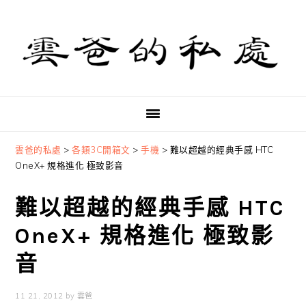
Skip
Skip
Skip
to
to
to
primary
main
primary
navigation
content
sidebar
雲爸的私處
>
各類3C開箱文
>
手機
>
難以超越的經典手感 HTC
OneX+ 規格進化 極致影音
難以超越的經典手感 HTC
OneX+ 規格進化 極致影
音
11 21, 2012
by
雲爸