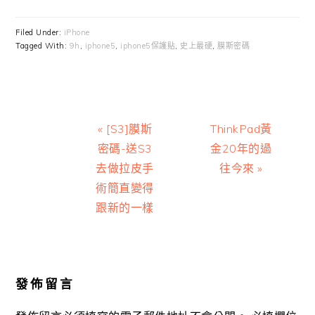
Filed Under:
iPhone
Tagged With:
9h
,
iphone5
,
iphone5保護貼
,
史上最硬
,
膜斯密碼
Previous
Next
« [S3]膜斯
ThinkPad黃
Post:
Post:
密碼-送S3
金20年的過
去做拉皮手
往今來 »
術簡直變得
跟新的一樣
Reader
Interactions
發佈留言