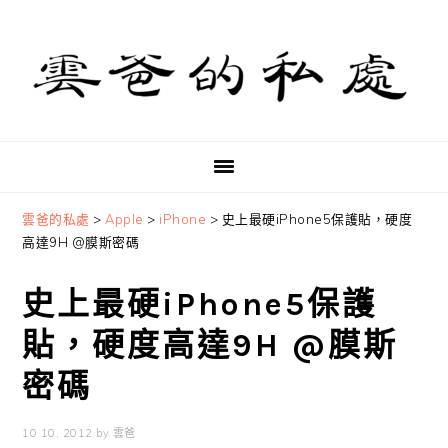
Skip
Skip
Skip
to
to
to
primary
main
primary
navigation
content
sidebar
雲爸的私處
>
Apple
>
iPhone
>
史上最硬iPhone5保護貼，硬度
高達9H @膜斯密碼
史上最硬iPhone5保護
貼，硬度高達9H @膜斯
密碼
10 10, 2012
by
雲爸