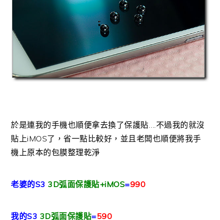
於是連我的手機也順便拿去換了保護貼….不過我的就沒
貼上iMOS了，省一點比較好，並且老闆也順便將我手
機上原本的包膜整理乾淨
老婆的S3
3D弧面保護貼+iMOS
=
990
我的S3
3D弧面保護貼
=
590