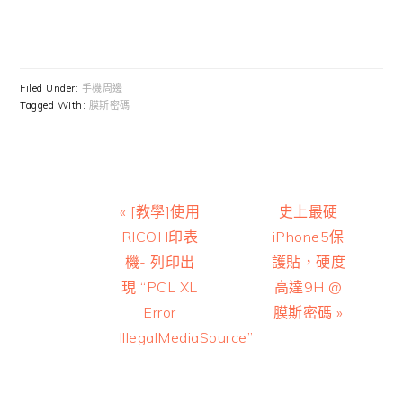
Filed Under:
手機周邊
Tagged With:
膜斯密碼
Previous
Next
« [教學]使用
史上最硬
Post:
Post:
RICOH印表
iPhone5保
機- 列印出
護貼，硬度
現 “PCL XL
高達9H @
Error
膜斯密碼 »
IllegalMediaSource”
Reader