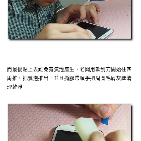
而最後貼上去難免有氣泡產生，老闆用軟刮刀開始往四
周推，把氣泡推出，並且撕膠帶順手把周圍毛屑灰塵清
理乾淨