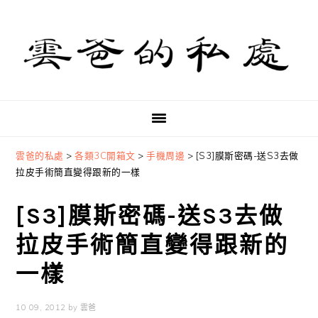
Skip
Skip
Skip
to
to
to
primary
main
primary
navigation
content
sidebar
雲爸的私處
>
各類3C開箱文
>
手機周邊
>
[S3]膜斯密碼-送S3去做
拉皮手術簡直變得跟新的一樣
[S3]膜斯密碼-送S3去做
拉皮手術簡直變得跟新的
一樣
10 09, 2012
by
雲爸