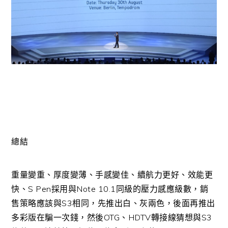
總結
重量變重、厚度變薄、手感變佳、續航力更好、效能更
快、S Pen採用與Note 10.1同級的壓力感應級數，銷
售策略應該與S3相同，先推出白、灰兩色，後面再推出
多彩版在騙一次錢，然後OTG、HDTV轉接線猜想與S3