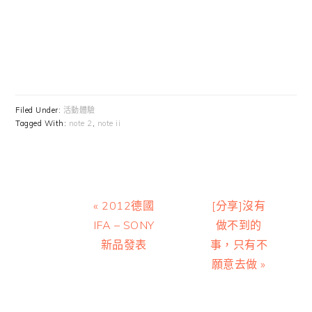
Filed Under:
活動體驗
Tagged With:
note 2
,
note ii
Previous
Next
« 2012德國
[分享]沒有
Post:
Post:
IFA – SONY
做不到的
新品發表
事，只有不
願意去做 »
Reader