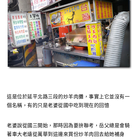
這是位於延平北路三段的炒羊肉攤，事實上它並沒有一
個名稱，有的只是老婆從國中吃到現在的回憶
老婆說從國三開始，那時因為要拚聯考，岳父總是會騎
著車大老遠從萬華到這邊來買份炒羊肉回去給她補身