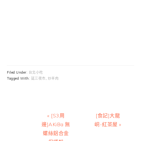
Filed Under:
台北小吃
Tagged With:
延三夜市
,
炒羊肉
Previous
Next
« [S3周
[食記]大龍
Post:
Post:
邊]AKiBa 無
峒-紅茶屋 »
螺絲鋁合金