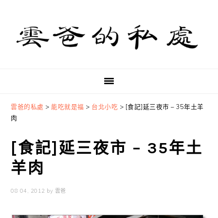
Skip
Skip
Skip
to
to
to
primary
main
primary
navigation
content
sidebar
雲爸的私處
>
能吃就是福
>
台北小吃
>
[食記]延三夜市 – 35年土羊
肉
[食記]延三夜市 – 35年土
羊肉
08 04, 2012
by
雲爸