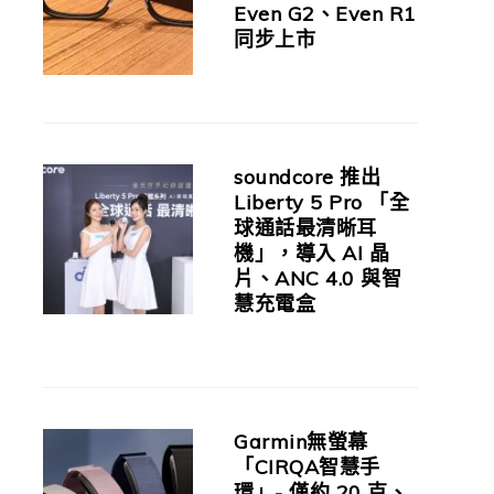
Even G2、Even R1
同步上市
soundcore 推出
Liberty 5 Pro 「全
球通話最清晰耳
機」，導入 AI 晶
片、ANC 4.0 與智
慧充電盒
Garmin無螢幕
「CIRQA智慧手
環」- 僅約 20 克、