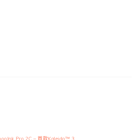
ext
ooInk Pro 2C – 首款Kaleido™ 3