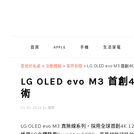
Skip
Skip
Skip
to
to
to
primary
main
primary
navigation
content
sidebar
首頁
APPLE
手機
生活家電
雲爸的私處
>
活動體驗
>
業界新聞
>
LG OLED evo M3 首
LG OLED evo M3 
術
01 30, 2024
by
雲爸
LG OLED evo M3
真無線系列，採用全球首創
4K 1