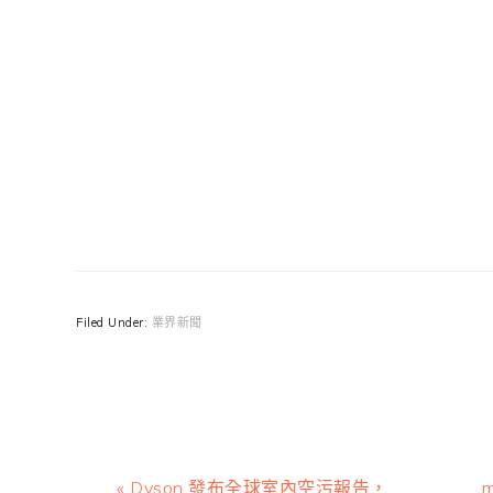
Filed Under:
業界新聞
Previous
N
« Dyson 發布全球室內空污報告，
m