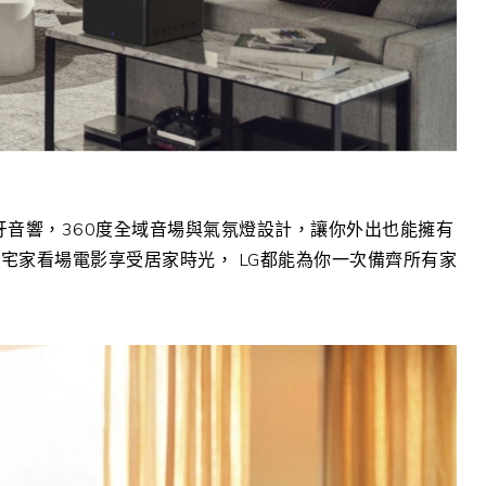
牙音響，
360
度全域音場與氣氛燈設計，讓你外出也能擁有
要宅家看場電影享受居家時光，
LG
都能為你一次備齊所有家