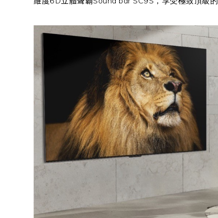
維度
6D
立體聲霸
Sound bar SC9S，享受極致頂