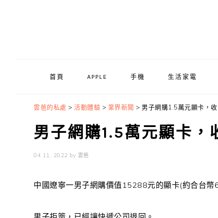
Skip
Skip
Skip
to
to
to
primary
main
primary
navigation
content
sidebar
首頁
APPLE
手機
生活家電
雲爸的私處
>
活動體驗
>
業界新聞
>
男子網購1.5萬元顯卡，
男子網購1.5萬元顯卡
04 11, 2022
by
雲爸
中國遼寧一男子網購價值15288元的顯卡(約合台幣6
男子拒簽，已經讓快遞公司退回。