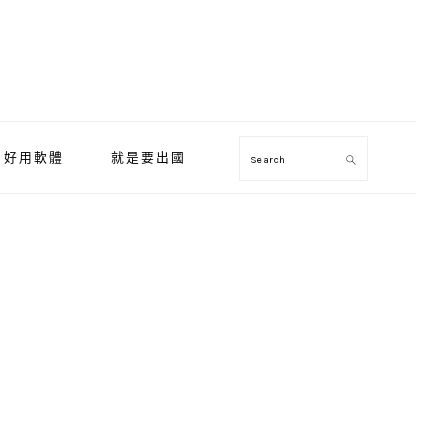
好用軟體
就是要出國
Search
Primary
Sidebar