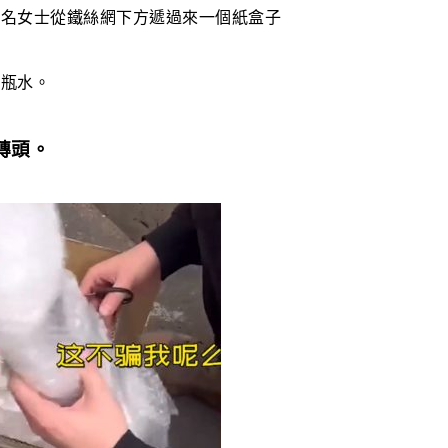
一名女士從鐵絲網下方遞過來一個紙盒子
一瓶水。
磚頭。