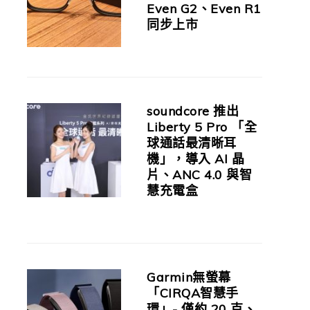
Even G2、Even R1
同步上市
soundcore 推出
Liberty 5 Pro 「全
球通話最清晰耳
機」，導入 AI 晶
片、ANC 4.0 與智
慧充電盒
Garmin無螢幕
「CIRQA智慧手
環」- 僅約 20 克、