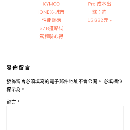
Post:
Post:
KYMCO
Pro 成本出
iONEX-城市
爐：約
性能鋼砲
15,882元 »
S7R道路試
駕體驗心得
Reader
Interactions
發佈留言
發佈留言必須填寫的電子郵件地址不會公開。
必填欄位
標示為
*
留言
*