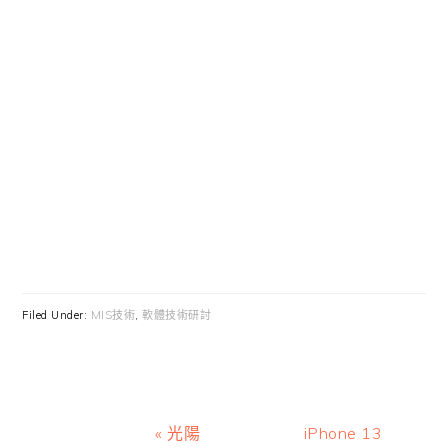
Filed Under:
MIS技術
,
軟體技術研討
Previous
Next
« 光陽
iPhone 13