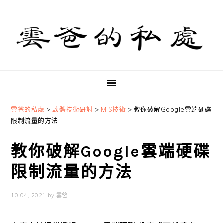
Skip
Skip
Skip
to
to
to
primary
main
primary
navigation
content
sidebar
雲爸的私處
>
軟體技術研討
>
MIS技術
>
教你破解Google雲端硬碟
限制流量的方法
教你破解Google雲端硬碟
限制流量的方法
10 04, 2021
by
雲爸