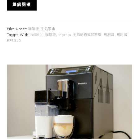
繼續閱讀
Filed Under:
咖啡機
,
生活家電
Tagged With:
hd8911 咖啡機
,
incanto
,
全自動義式咖啡機
,
飛利浦
,
飛利浦
EP5310