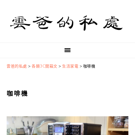
Skip
Skip
Skip
to
to
to
primary
main
primary
navigation
content
sidebar
雲爸的私處
>
各類3C開箱文
>
生活家電
>
咖啡機
咖啡機