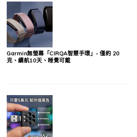
Garmin無螢幕「CIRQA智慧手環」- 僅約 20
克、續航10天、睡覺可戴