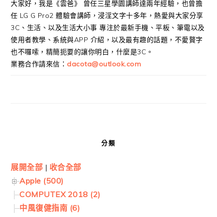
大家好，我是《雲爸》 曾任三星學園講師達兩年經驗，也曾擔
任 LG G Pro2 體驗會講師，浸淫文字十多年，熱愛與大家分享
3C、生活、以及生活大小事 專注於最新手機、平板、筆電以及
使用者教學、系統與APP 介紹，以及最有趣的話題，不愛贅字
也不囉嗦，精簡扼要的讓你明白，什麼是3C。
業務合作請來信：
dacota@outlook.com
分類
展開全部
|
收合全部
Apple (500)
COMPUTEX 2018 (2)
中風復健指南 (6)