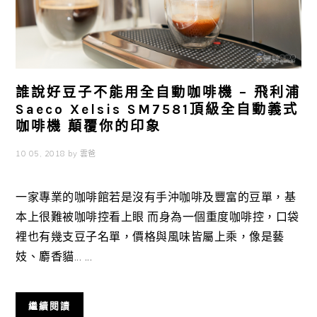
誰說好豆子不能用全自動咖啡機 – 飛利浦
Saeco Xelsis SM7581頂級全自動義式
咖啡機 顛覆你的印象
10 05, 2018
by
雲爸
一家專業的咖啡館若是沒有手沖咖啡及豐富的豆單，基
本上很難被咖啡控看上眼 而身為一個重度咖啡控，口袋
裡也有幾支豆子名單，價格與風味皆屬上乘，像是藝
妓、麝香貓... ...
繼續閱讀