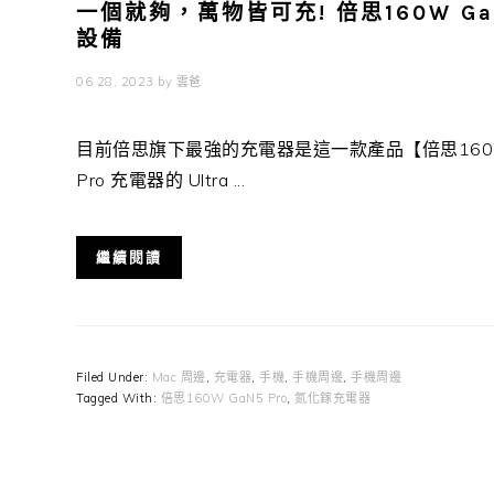
一個就夠，萬物皆可充! 倍思160W G
設備
06 28, 2023
by
雲爸
目前倍思旗下最強的充電器是這一款產品【倍思160W Ga
Pro 充電器的 Ultra ...
繼續閱讀
Filed Under:
Mac 周邊
,
充電器
,
手機
,
手機周邊
,
手機周邊
Tagged With:
倍思160W GaN5 Pro
,
氮化鎵充電器