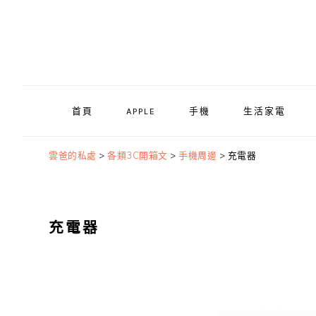
Skip
Skip
Skip
to
to
to
primary
main
primary
navigation
content
sidebar
首頁
APPLE
手機
生活家電
雲爸的私處
>
各類3C開箱文
>
手機周邊
>
充電器
充電器