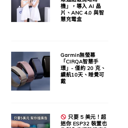
機」，導入 AI 晶
片、ANC 4.0 與智
慧充電盒
Garmin無螢幕
「CIRQA智慧手
環」- 僅約 20 克、
續航10天、睡覺可
戴
只要 5 美元！超
迷你 ESP32 裝置也