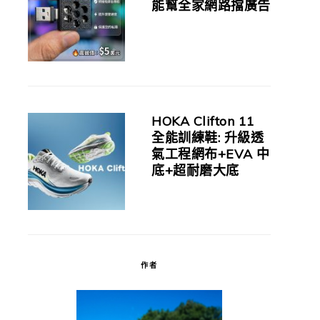
能幫全家網路擋廣告
HOKA Clifton 11
全能訓練鞋: 升級透
氣工程網布+EVA 中
底+超耐磨大底
作者