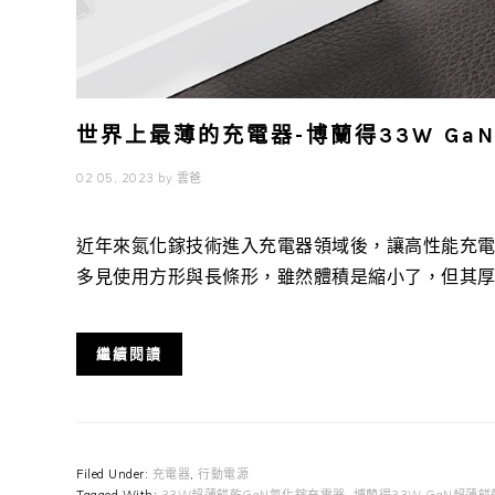
世界上最薄的充電器-博蘭得33W Ga
02 05, 2023
by
雲爸
近年來氮化鎵技術進入充電器領域後，讓高性能充
多見使用方形與長條形，雖然體積是縮小了，但其厚度放
繼續閱讀
Filed Under:
充電器
,
行動電源
Tagged With:
33W超薄餅乾GaN氮化鎵充電器
,
博蘭得33W GaN超薄