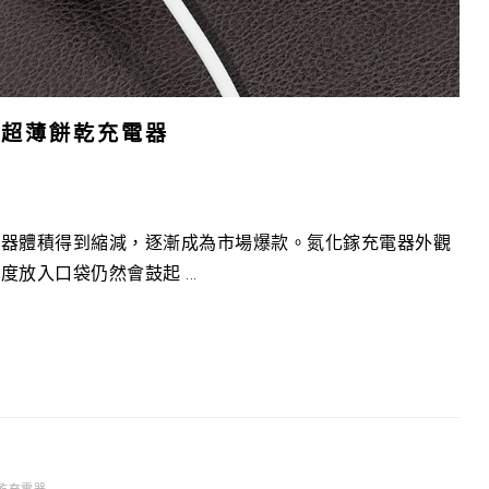
N超薄餅乾充電器
電器體積得到縮減，逐漸成為市場爆款。氮化鎵充電器外觀
入口袋仍然會鼓起 ...
餅乾充電器