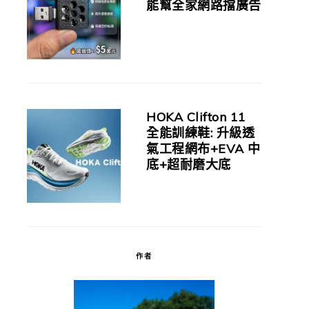
能幫全家網路擋廣告
HOKA Clifton 11
全能訓練鞋: 升級透
氣工程網布+EVA 中
底+超耐磨大底
作者