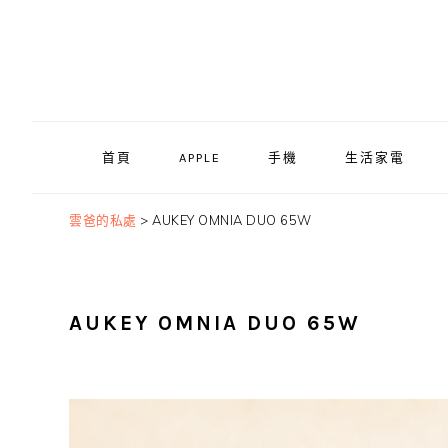
Skip
Skip
Skip
to
to
to
primary
main
primary
navigation
content
sidebar
首頁
APPLE
手機
生活家電
雲爸的私處
>
AUKEY OMNIA DUO 65W
AUKEY OMNIA DUO 65W