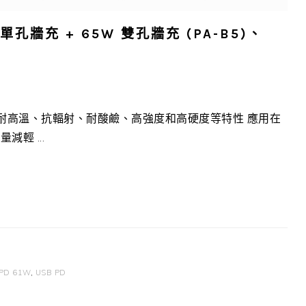
D 單孔牆充 + 65W 雙孔牆充 (PA-B5)、
具有耐高溫、抗輻射、耐酸鹼、高強度和高硬度等特性 應用在
輕 ...
PD 61W
,
USB PD