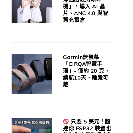
機」，導入 AI 晶
片、ANC 4.0 與智
慧充電盒
Garmin無螢幕
「CIRQA智慧手
環」- 僅約 20 克、
續航10天、睡覺可
戴
只要 5 美元！超
迷你 ESP32 裝置也