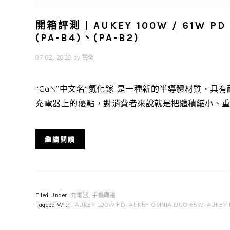
開箱評測 | AUKEY 100W / 61W P
(PA-B4)、(PA-B2)
07 02, 2020
by
雲爸
“GaN”中文名“氮化鎵”是一種新的半導體材質，
充電器上的優點，對消費者來說就是把體積縮小、重量減
繼續閱讀
Filed Under:
充電器
,
手機周邊
Tagged With:
AUKEY 100W PD
,
AUKEY OMNIA DUO 65W
,
AUKEY 