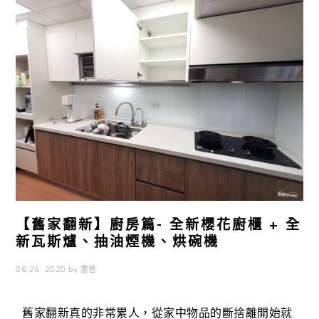
【舊家翻新】廚房篇- 全新櫻花廚櫃 + 全
新瓦斯爐、抽油煙機、烘碗機
06 26, 2020
by
雲爸
舊家翻新真的非常累人，從家中物品的斷捨離開始就