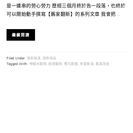
是一連串的勞心勞力 歷經三個月終於告一段落，也終於
可以開始動手撰寫【舊家翻新】的系列文章 我會把 ...
繼續閱讀
Filed Under:
居家裝潢
,
廚房用品
Tagged With:
伸縮水龍頭
,
廚房翻新
,
櫻花廚藝
,
老屋裝潢
,
舊屋改造
Primary
Sidebar