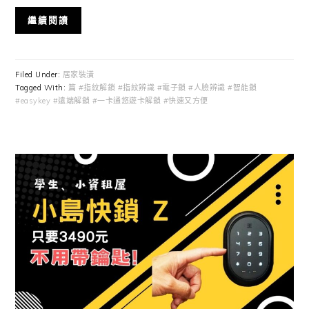
繼續閱讀
Filed Under:
居家裝潢
Tagged With:
篇 #指紋解鎖 #指紋辨識 #電子鎖 #人臉辨識 #智能鎖
#easykey #遠端解鎖 #一卡通悠遊卡解鎖 #快速又方便