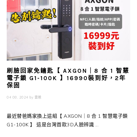
刷臉回家免鑰匙【 AXGON｜8 合 1 智慧
電子鎖 G1-100K 】16990裝到好，2年
保固
04 08, 2024
by
雲爸
最近替爸媽家換上這組【 AXGON｜8 合 1 智慧電子鎖
G1-100K 】 這是台灣首款3D人臉辨識 ...