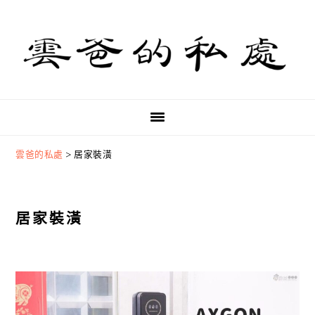
Skip
Skip
Skip
to
to
to
primary
main
primary
navigation
content
sidebar
雲爸的私處
>
居家裝潢
居家裝潢