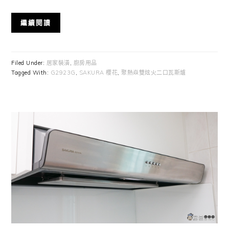
繼續閱讀
Filed Under:
居家裝潢
,
廚房用品
Tagged With:
G2923G
,
SAKURA 櫻花
,
聚熱焱雙炫火二口瓦斯爐