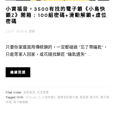
小資福音，3500有找的電子鎖《小島快
鎖Z》開箱 : 100組密碼+滑動解鎖+虛位
密碼
12 07, 2023
by
雲爸
只要你家還是用傳統鎖的，一定都碰過 "忘了帶鑰匙"，
只能等家人回家，或花錢找鎖匠 "鑰匙遺失" ...
繼續閱讀
Filed Under:
居家裝潢
,
生活家電
Tagged With:
EEELock Z
,
小島快鎖Z
,
最便宜的電子鎖
,
租屋族 電子所
,
電子鎖
評價
,
電子鎖推薦