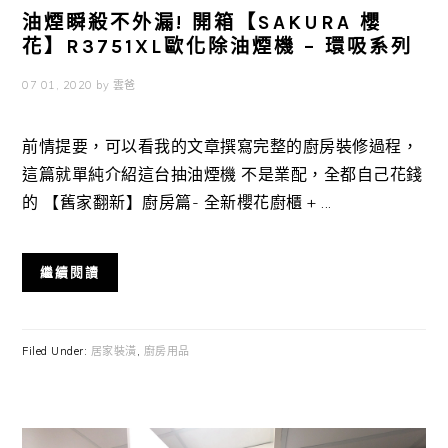
油煙瞬殺不外漏! 開箱【SAKURA 櫻
花】R3751XL歐化除油煙機 – 環吸系列
07 01, 2020
by
雲爸
前情提要，可以看我的文章撰寫完整的廚房裝修過程，
這篇就單純介紹這台抽油煙機 不是業配，全都自己花錢
的 【舊家翻新】廚房篇- 全新櫻花廚櫃 + ...
繼續閱讀
Filed Under:
居家裝潢
,
廚房用品