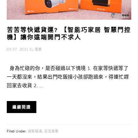
苦苦等快遞貨運? 【智能巧家居 智慧門控
機】讓你遠端開門不求人
05 07, 2021
by
雲爸
身為忙碌的你，是否碰過以下情境 1. 在家等快遞等了
一天都沒來，結果出門吃飯接小孩卻跑過來，得連忙趕
回家去收貨 2. ...
繼續閱讀
Filed Under:
居家裝潢
,
生活家電