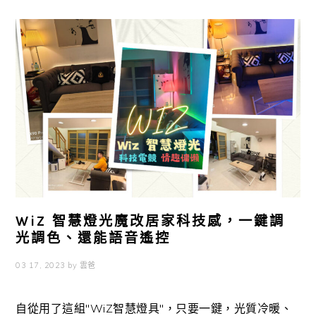
WiZ 智慧燈光魔改居家科技感，一鍵調
光調色、還能語音遙控
03 17, 2023
by
雲爸
自從用了這組"WiZ智慧燈具"，只要一鍵，光質冷暖、