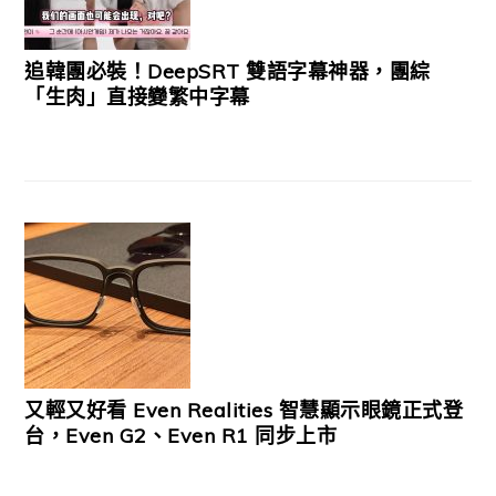
追韓團必裝！DeepSRT 雙語字幕神器，團綜
「生肉」直接變繁中字幕
又輕又好看 Even Realities 智慧顯示眼鏡正式登
台，Even G2、Even R1 同步上市