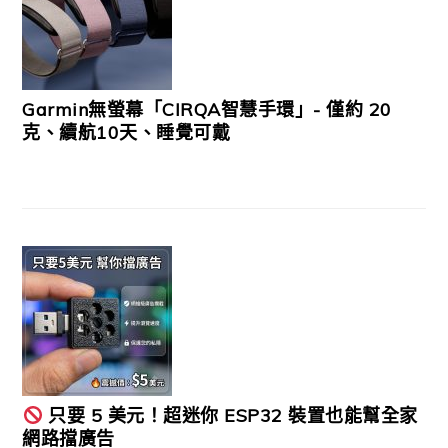
Garmin無螢幕「CIRQA智慧手環」- 僅約 20
克、續航10天、睡覺可戴
只要 5 美元！超迷你 ESP32 裝置也能幫全家
網路擋廣告