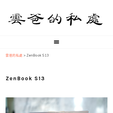
Skip
Skip
Skip
to
to
to
primary
main
primary
navigation
content
sidebar
雲爸的私處
>
ZenBook S13
ZenBook S13