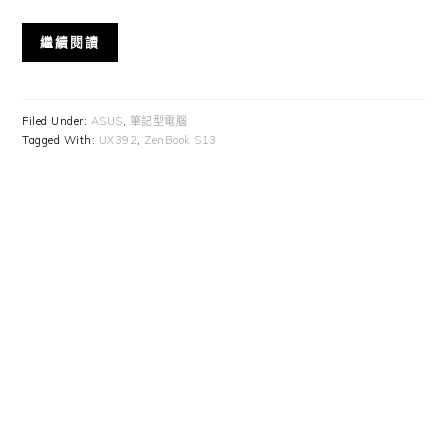
繼續閱讀
Filed Under:
ASUS
,
筆記型電腦
Tagged With:
UX392
,
ZenBook S13
Primary
Sidebar