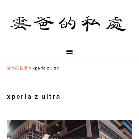
Skip
Skip
Skip
to
to
to
primary
main
primary
navigation
content
sidebar
雲爸的私處
>
xperia z ultra
xperia z ultra