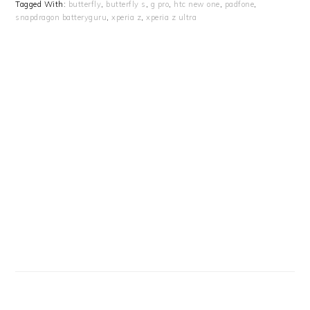
Tagged With:
butterfly
,
butterfly s
,
g pro
,
htc new one
,
padfone
,
snapdragon batteryguru
,
xperia z
,
xperia z ultra
Primary
Sidebar