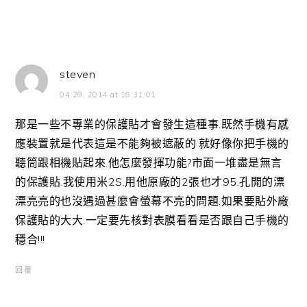
steven
04 29, 2014 at 18:31:01
那是一些不專業的保護貼才會發生這種事.既然手機有感
應裝置就是代表這是不能夠被遮蔽的.就好像你把手機的
聽筒跟相機貼起來.他怎麼發揮功能?市面一堆盡是無言
的保護貼.我使用米2S.用他原廠的2張也才95.孔開的漂
漂亮亮的也沒遇過甚麼會螢幕不亮的問題.如果要貼外廠
保護貼的大大.一定要先核對表膜看看是否跟自己手機的
穩合!!!
回覆