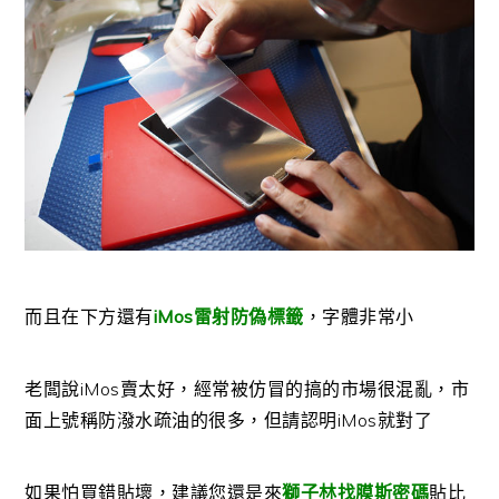
而且在下方還有
iMos雷射防偽標籤
，字體非常小
老闆說iMos賣太好，經常被仿冒的搞的市場很混亂，市
面上號稱防潑水疏油的很多，但請認明iMos就對了
如果怕買錯貼壞，建議您還是來
獅子林找膜斯密碼
貼比