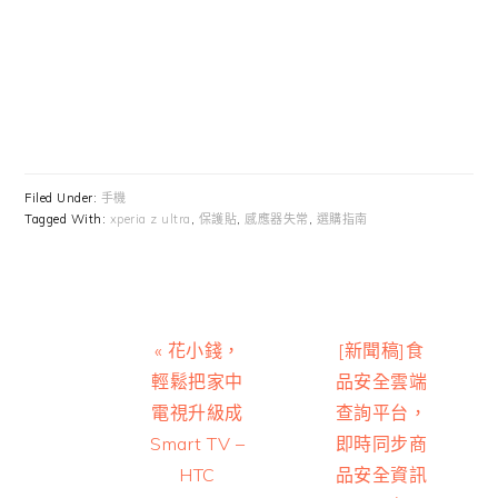
Filed Under:
手機
Tagged With:
xperia z ultra
,
保護貼
,
感應器失常
,
選購指南
Previous
Next
« 花小錢，
[新聞稿]食
Post:
Post:
輕鬆把家中
品安全雲端
電視升級成
查詢平台，
Smart TV –
即時同步商
HTC
品安全資訊