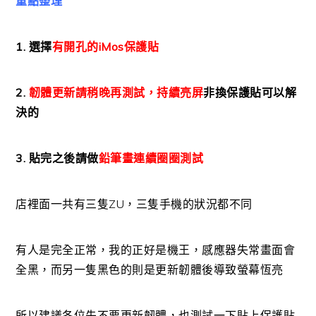
重點整理
1. 選擇
有開孔的iMos保護貼
2.
韌體更新請稍晚再測試，持續亮屏
非換保護貼可以解
決的
3. 貼完之後請做
鉛筆畫連續圈圈測試
店裡面一共有三隻ZU，三隻手機的狀況都不同
有人是完全正常，我的正好是機王，感應器失常畫面會
全黑，而另一隻黑色的則是更新韌體後導致螢幕恆亮
所以建議各位先不要更新韌體，也測試一下貼上保護貼