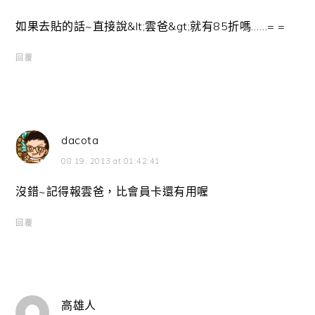
如果去貼的話~直接說&lt;雲爸&gt;就有85折嗎……= =
回覆
dacota
08 19, 2013 at 01:42:41
沒錯~記得報雲爸，比會員卡還有用喔
回覆
高雄人