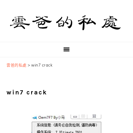
Skip
Skip
Skip
to
to
to
primary
main
primary
navigation
content
sidebar
雲爸的私處
>
win7 crack
win7 crack