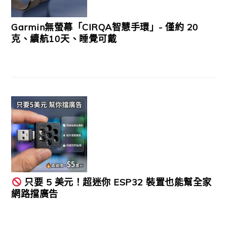
Garmin無螢幕「CIRQA智慧手環」- 僅約 20
克、續航10天、睡覺可戴
只要 5 美元！超迷你 ESP32 裝置也能幫全家
網路擋廣告