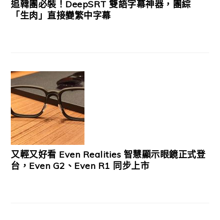
追韓團必裝！DeepSRT 雙語字幕神器，團綜
「生肉」直接變繁中字幕
又輕又好看 Even Realities 智慧顯示眼鏡正式登
台，Even G2、Even R1 同步上市