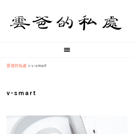
Skip
Skip
Skip
to
to
to
primary
main
primary
navigation
content
sidebar
雲爸的私處
>
v-smart
v-smart