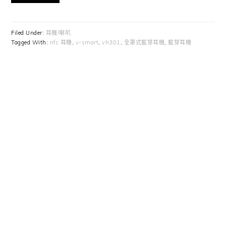
Filed Under:
耳機/喇叭
Tagged With:
nfc 耳機
,
v-smart
,
vh301
,
全罩式藍芽耳機
,
藍芽耳機
Primary
Sidebar