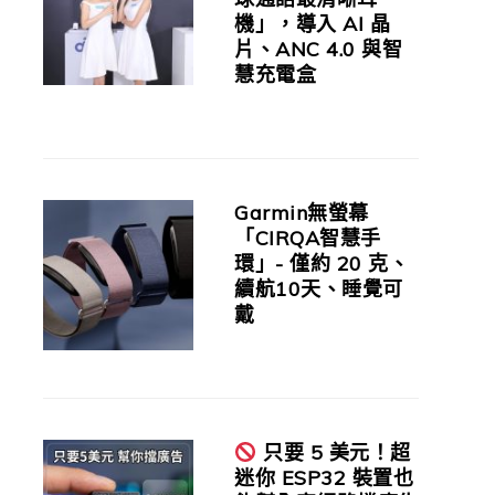
機」，導入 AI 晶
片、ANC 4.0 與智
慧充電盒
Garmin無螢幕
「CIRQA智慧手
環」- 僅約 20 克、
續航10天、睡覺可
戴
只要 5 美元！超
迷你 ESP32 裝置也