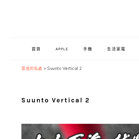
Skip
Skip
Skip
to
to
to
primary
main
primary
navigation
content
sidebar
首頁
APPLE
手機
生活家電
雲爸的私處
>
Suunto Vertical 2
Suunto Vertical 2