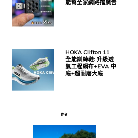
能幫全家網路擋廣告
HOKA Clifton 11
全能訓練鞋: 升級透
氣工程網布+EVA 中
底+超耐磨大底
作者