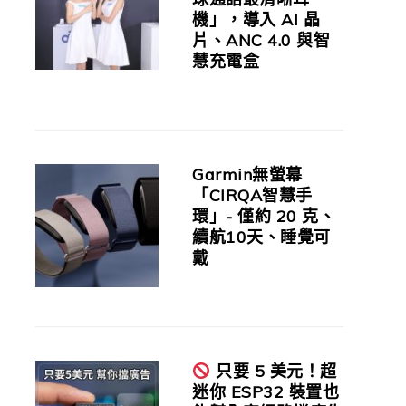
機」，導入 AI 晶
片、ANC 4.0 與智
慧充電盒
Garmin無螢幕
「CIRQA智慧手
環」- 僅約 20 克、
續航10天、睡覺可
戴
只要 5 美元！超
迷你 ESP32 裝置也