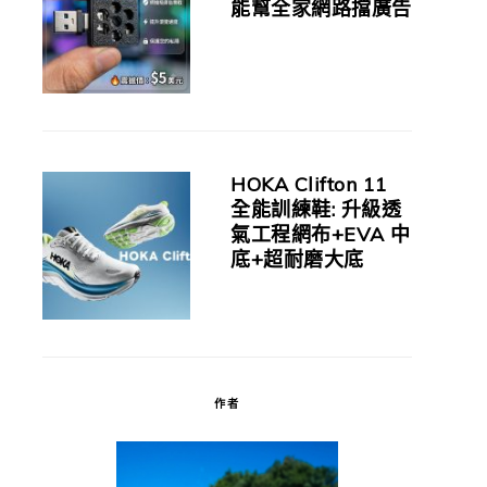
能幫全家網路擋廣告
HOKA Clifton 11
全能訓練鞋: 升級透
氣工程網布+EVA 中
底+超耐磨大底
作者