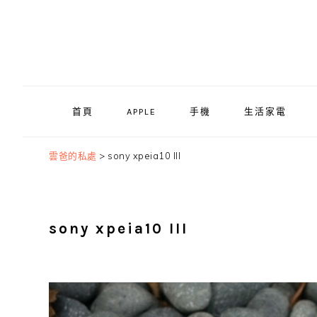
Skip
Skip
Skip
to
to
to
primary
main
primary
navigation
content
sidebar
首頁
APPLE
手機
生活家電
雲爸的私處
>
sony xpeia10 III
sony xpeia10 III