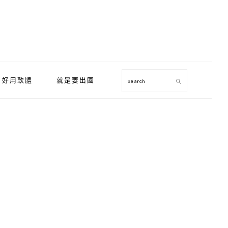
好用軟體
就是要出國
Search
Primary
Sidebar