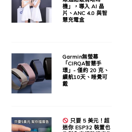
機」，導入 AI 晶
片、ANC 4.0 與智
慧充電盒
Garmin無螢幕
「CIRQA智慧手
環」- 僅約 20 克、
續航10天、睡覺可
戴
只要 5 美元！超
迷你 ESP32 裝置也