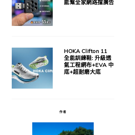
能幫全家網路擋廣告
HOKA Clifton 11
全能訓練鞋: 升級透
氣工程網布+EVA 中
底+超耐磨大底
作者