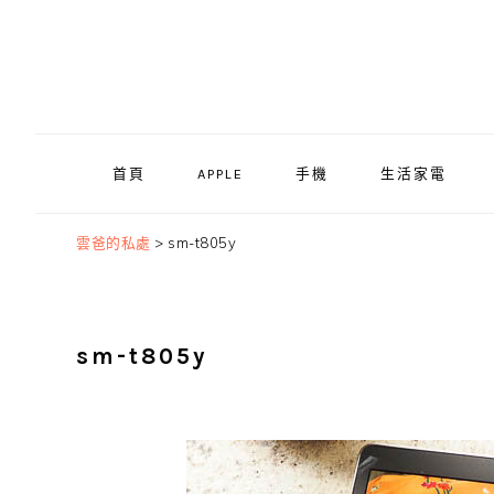
Skip
Skip
Skip
to
to
to
primary
main
primary
navigation
content
sidebar
首頁
APPLE
手機
生活家電
雲爸的私處
>
sm-t805y
sm-t805y