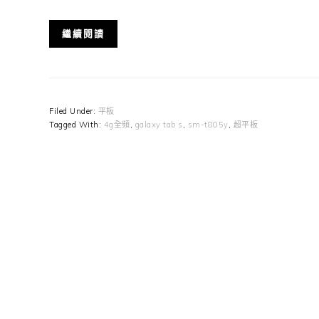
繼續閱讀
Filed Under:
平板
Tagged With:
4g全頻
,
galaxy tab s
,
sm-t805y
,
超平板