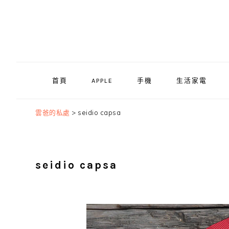
Skip
Skip
Skip
to
to
to
primary
main
primary
navigation
content
sidebar
首頁
APPLE
手機
生活家電
雲爸的私處
>
seidio capsa
seidio capsa