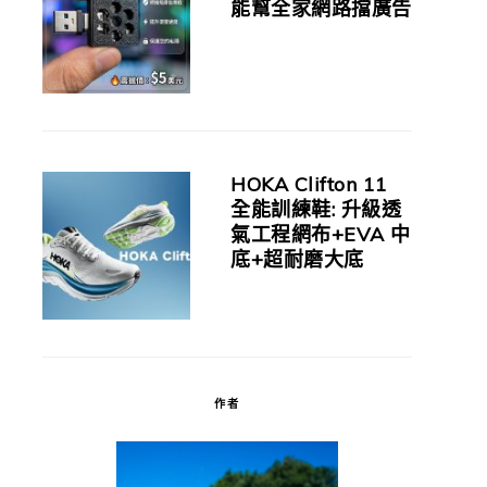
能幫全家網路擋廣告
HOKA Clifton 11
全能訓練鞋: 升級透
氣工程網布+EVA 中
底+超耐磨大底
作者