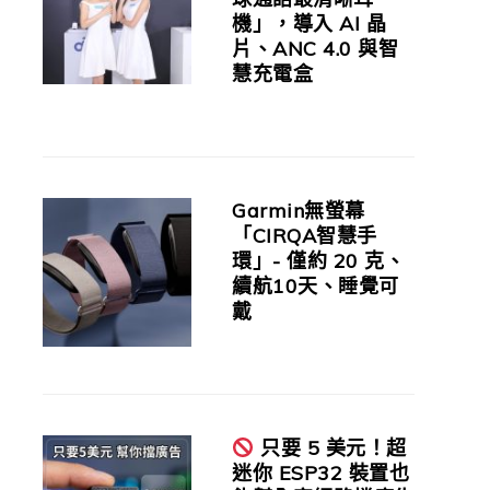
機」，導入 AI 晶
片、ANC 4.0 與智
慧充電盒
Garmin無螢幕
「CIRQA智慧手
環」- 僅約 20 克、
續航10天、睡覺可
戴
只要 5 美元！超
迷你 ESP32 裝置也