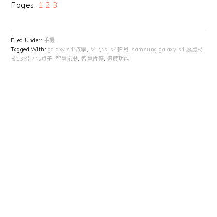
Page
Page
Page
Pages:
1
2
3
Filed Under:
手機
Tagged With:
galaxy s4 教學
,
s4 小s
,
s4拍照
,
samsung galaxy s4 感應秘
技13招
,
小s貞子
,
智慧捲動
,
智慧暫停
,
體感功能
Primary
Sidebar