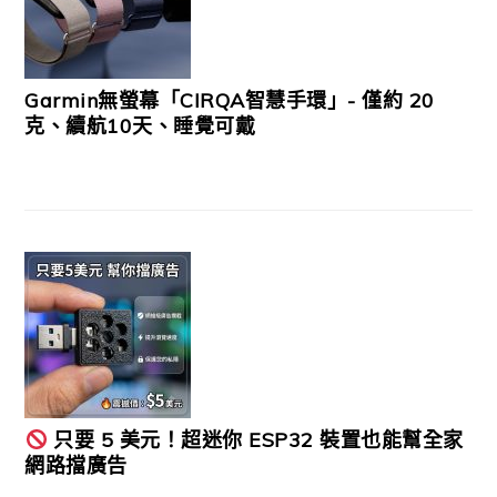
Garmin無螢幕「CIRQA智慧手環」- 僅約 20
克、續航10天、睡覺可戴
只要 5 美元！超迷你 ESP32 裝置也能幫全家
網路擋廣告