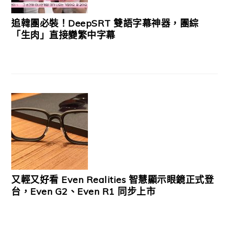
追韓團必裝！DeepSRT 雙語字幕神器，團綜
「生肉」直接變繁中字幕
又輕又好看 Even Realities 智慧顯示眼鏡正式登
台，Even G2、Even R1 同步上市