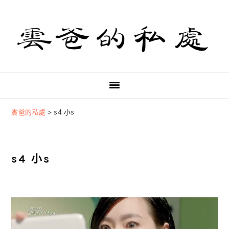
Skip
Skip
Skip
to
to
to
primary
main
primary
navigation
content
sidebar
雲爸的私處
>
s4 小s
s4 小s