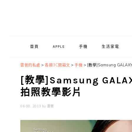
Skip
Skip
Skip
to
to
to
primary
main
primary
navigation
content
sidebar
首頁
APPLE
手機
生活家電
雲爸的私處
>
各類3C開箱文
>
手機
>
[教學]Samsung GAL
[教學]Samsung GAL
拍照教學影片
06 08, 2013
by
雲爸