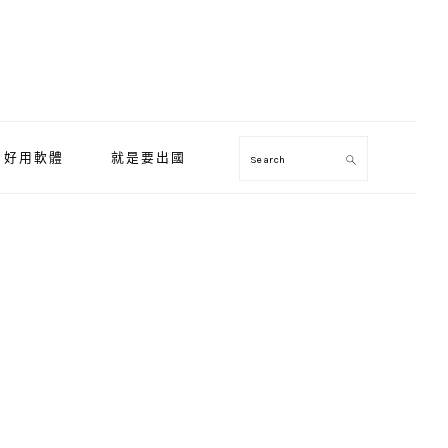
好用軟體
就是要出國
Search
Primary
Sidebar