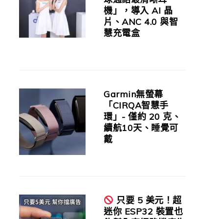
機」，導入 AI 晶
片、ANC 4.0 與智
慧充電盒
Garmin無螢幕
「CIRQA智慧手
環」- 僅約 20 克、
續航10天、睡覺可
戴
只要 5 美元！超
迷你 ESP32 裝置也