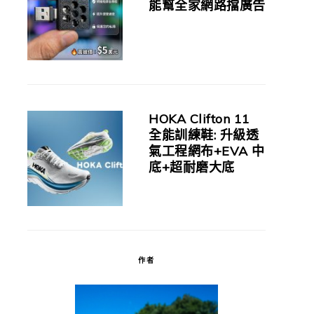
能幫全家網路擋廣告
HOKA Clifton 11
全能訓練鞋: 升級透
氣工程網布+EVA 中
底+超耐磨大底
作者