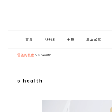
Skip
Skip
Skip
to
to
to
primary
main
primary
navigation
content
sidebar
首頁
APPLE
手機
生活家電
雲爸的私處
>
s health
s health