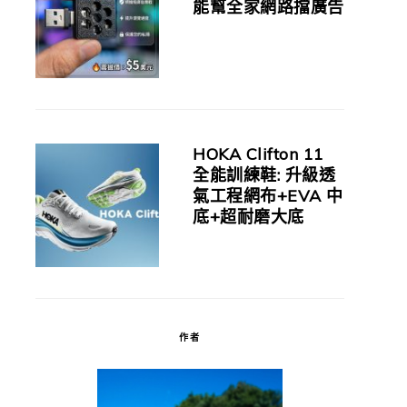
能幫全家網路擋廣告
HOKA Clifton 11
全能訓練鞋: 升級透
氣工程網布+EVA 中
底+超耐磨大底
作者