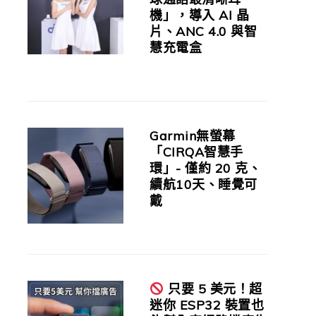
機」，導入 AI 晶
片、ANC 4.0 與智
慧充電盒
Garmin無螢幕
「CIRQA智慧手
環」- 僅約 20 克、
續航10天、睡覺可
戴
只要 5 美元！超
迷你 ESP32 裝置也