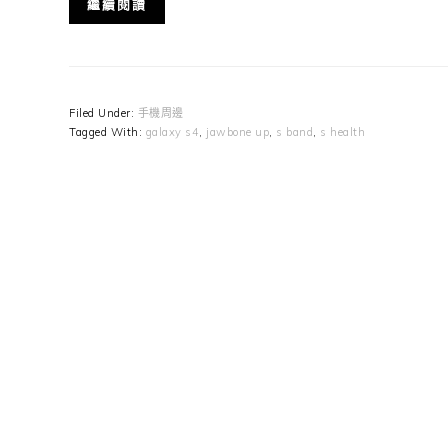
繼續閱讀
Filed Under:
手機周邊
Tagged With:
galaxy s4
,
jawbone up
,
s band
,
s health