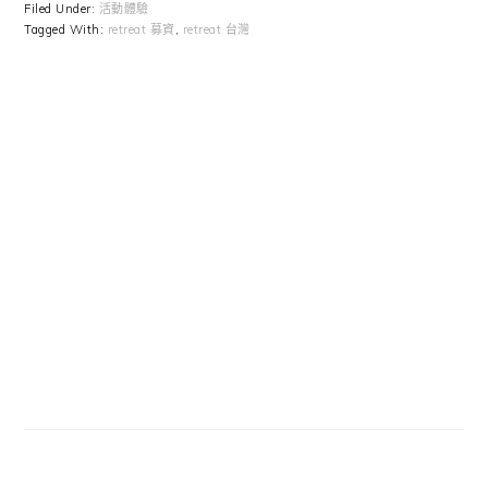
Filed Under:
活動體驗
Tagged With:
retreat 募資
,
retreat 台灣
Primary
Sidebar