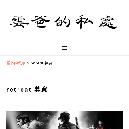
Skip
Skip
Skip
to
to
to
primary
main
primary
navigation
content
sidebar
雲爸的私處
>
retreat 募資
retreat 募資