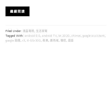
繼續閱讀
Filed Under:
液晶電視
,
生活家電
Tagged With:
android 8.0
,
android TV
,
bt.2020
,
chimei
,
google assistant
,
google 助理
,
r3
,
tl-55r300
,
奇美
,
廣色域
,
聲控
,
語音
Primary
Sidebar