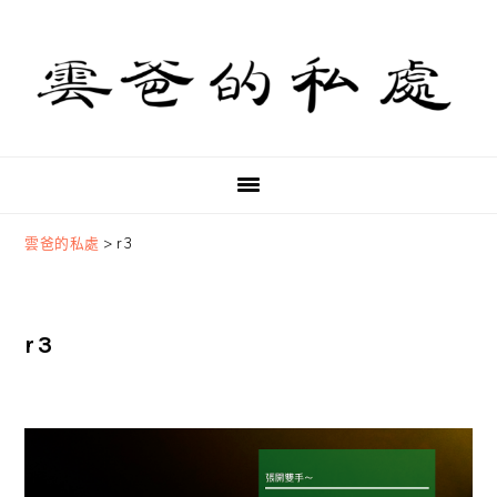
Skip
Skip
Skip
to
to
to
primary
main
primary
navigation
content
sidebar
雲爸的私處
>
r3
r3