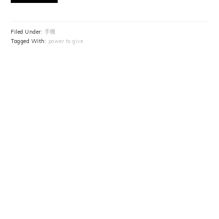
Filed Under:
手機
Tagged With:
power to give
Primary
Sidebar