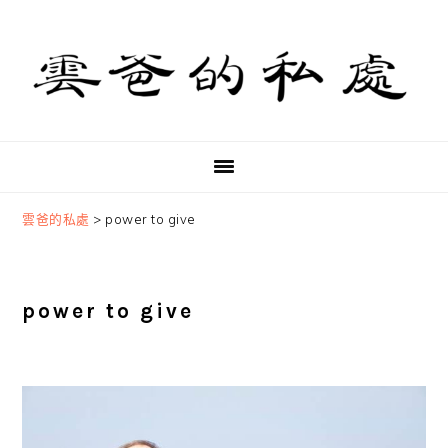
Skip
Skip
Skip
to
to
to
primary
main
primary
navigation
content
sidebar
雲爸的私處
>
power to give
power to give