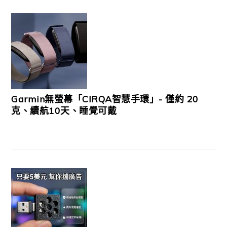
Garmin無螢幕「CIRQA智慧手環」- 僅約 20
克、續航10天、睡覺可戴