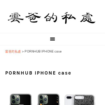
Skip
Skip
Skip
to
to
to
primary
main
primary
navigation
content
sidebar
雲爸的私處
>
PORNHUB IPHONE case
PORNHUB IPHONE case