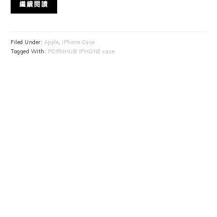
繼續閱讀
Filed Under:
Apple
,
iPhone Case
Tagged With:
PORNHUB IPHONE case
Primary
Sidebar