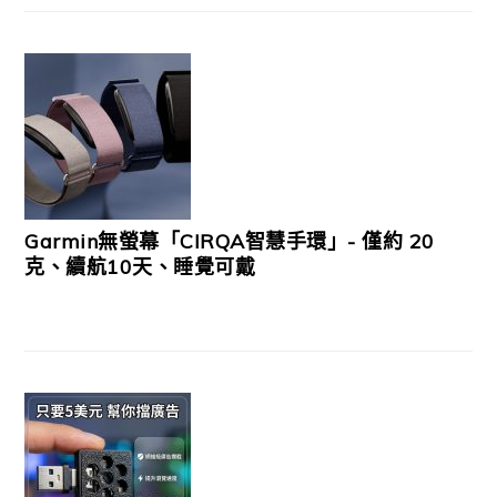
Garmin無螢幕「CIRQA智慧手環」- 僅約 20
克、續航10天、睡覺可戴