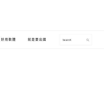
好用軟體
就是要出國
Search
Primary
Sidebar