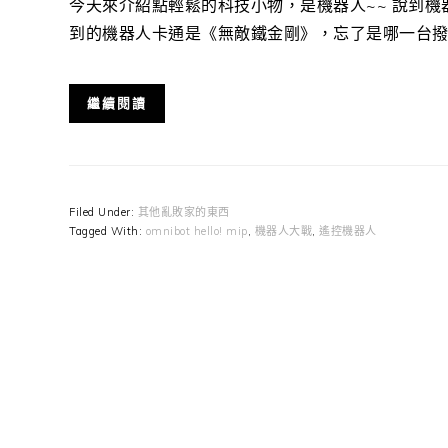
今天來介紹點輕鬆的科技小物，是機器人~~ 說到
到的機器人卡通是《無敵鐵金剛》，忘了是哪一台撥出的
繼續閱讀
Filed Under:
其他亂敗家的東西
Tagged With:
omnibot hello! mip
,
機器人大戰
,
遙控機器人