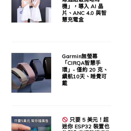
機」，導入 AI 晶
片、ANC 4.0 與智
慧充電盒
Garmin無螢幕
「CIRQA智慧手
環」- 僅約 20 克、
續航10天、睡覺可
戴
只要 5 美元！超
迷你 ESP32 裝置也