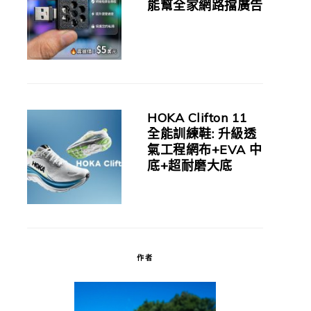
能幫全家網路擋廣告
HOKA Clifton 11
全能訓練鞋: 升級透
氣工程網布+EVA 中
底+超耐磨大底
作者