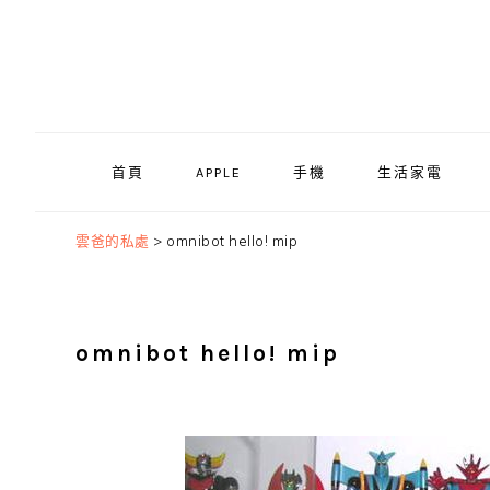
Skip
Skip
Skip
to
to
to
primary
main
primary
navigation
content
sidebar
首頁
APPLE
手機
生活家電
雲爸的私處
>
omnibot hello! mip
omnibot hello! mip