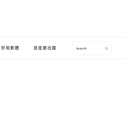
好用軟體
就是要出國
Search
Primary
Sidebar