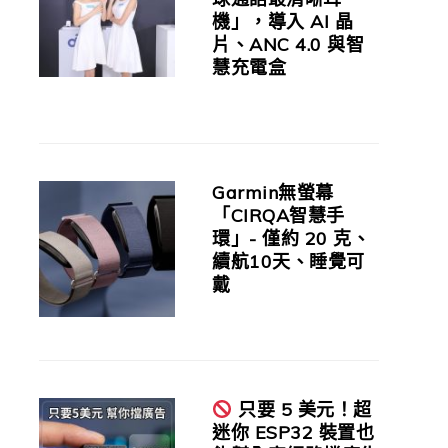
機」，導入 AI 晶
片、ANC 4.0 與智
慧充電盒
Garmin無螢幕
「CIRQA智慧手
環」- 僅約 20 克、
續航10天、睡覺可
戴
只要 5 美元！超
迷你 ESP32 裝置也