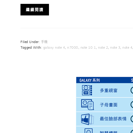
繼續閱讀
Filed Under:
手機
Tagged With:
galaxy note 4
,
n7000
,
note 10.1
,
note 2
,
note 3
,
note 4