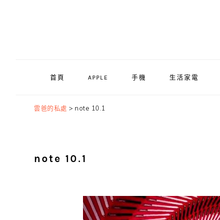
Skip
Skip
Skip
to
to
to
primary
main
primary
navigation
content
sidebar
首頁
APPLE
手機
生活家電
雲爸的私處
>
note 10.1
note 10.1