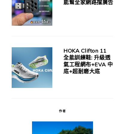
能幫全家網路擋廣告
HOKA Clifton 11
全能訓練鞋: 升級透
氣工程網布+EVA 中
底+超耐磨大底
作者