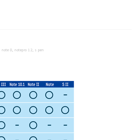
,
note 8
,
notepro 12
,
s pen