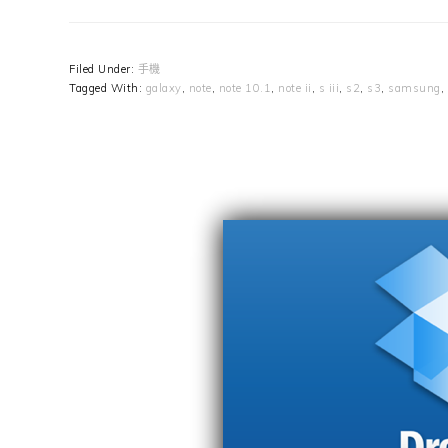
Filed Under:
手機
Tagged With:
galaxy
,
note
,
note 10.1
,
note ii
,
s iii
,
s2
,
s3
,
samsung
,