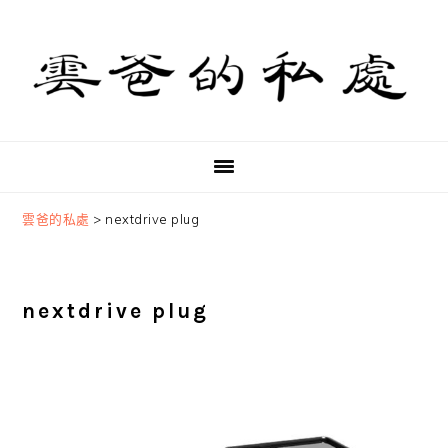
Skip
Skip
Skip
to
to
to
primary
main
primary
navigation
content
sidebar
雲爸的私處
>
nextdrive plug
nextdrive plug