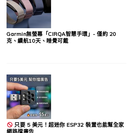
Garmin無螢幕「CIRQA智慧手環」- 僅約 20
克、續航10天、睡覺可戴
只要 5 美元！超迷你 ESP32 裝置也能幫全家
網路擋廣告