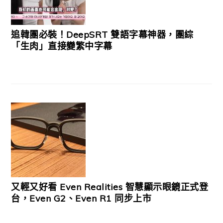
追韓團必裝！DeepSRT 雙語字幕神器，團綜
「生肉」直接變繁中字幕
又輕又好看 Even Realities 智慧顯示眼鏡正式登
台，Even G2、Even R1 同步上市