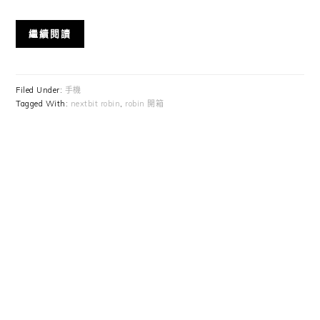
繼續閱讀
Filed Under:
手機
Tagged With:
nextbit robin
,
robin 開箱
Primary
Sidebar