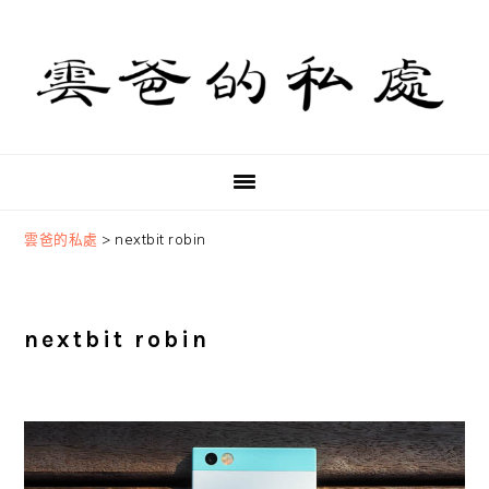
Skip
Skip
Skip
to
to
to
primary
main
primary
navigation
content
sidebar
雲爸的私處
>
nextbit robin
nextbit robin