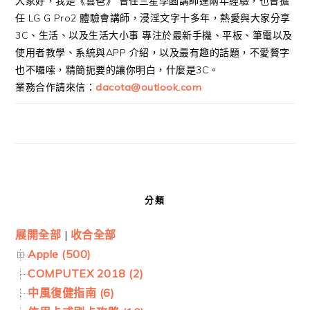
大家好，我是《雲爸》 曾任三星學園講師達兩年經驗，也曾擔
任 LG G Pro2 體驗會講師，浸淫文字十多年，熱愛與大家分享
3C、生活、以及生活大小事 專注於最新手機、平板、筆電以及
使用者教學、系統與APP 介紹，以及最有趣的話題，不愛贅字
也不囉嗦，精簡扼要的讓你明白，什麼是3C。
業務合作請來信：
dacota@outlook.com
分類
展開全部
|
收合全部
Apple (500)
COMPUTEX 2018 (2)
中風復健指南 (6)