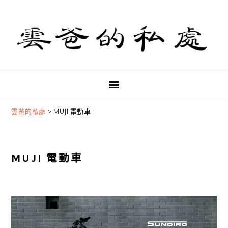
Skip
Skip
Skip
to
to
to
primary
main
primary
navigation
content
sidebar
雲爸的私處
>
MUJI 電動車
MUJI 電動車