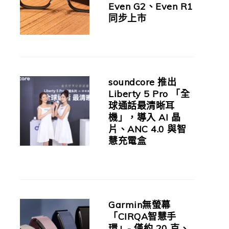
Even G2、Even R1
同步上市
soundcore 推出
Liberty 5 Pro 「全
球通話最清晰耳
機」，導入 AI 晶
片、ANC 4.0 與智
慧充電盒
Garmin無螢幕
「CIRQA智慧手
環」- 僅約 20 克、