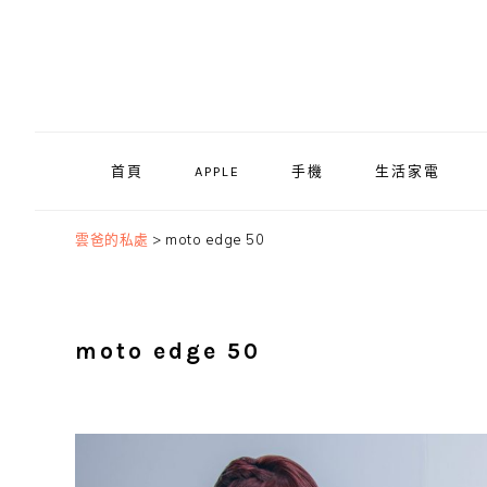
Skip
Skip
Skip
to
to
to
primary
main
primary
navigation
content
sidebar
首頁
APPLE
手機
生活家電
雲爸的私處
>
moto edge 50
moto edge 50