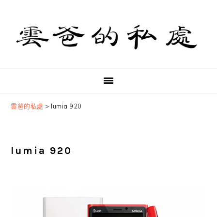
Skip
Skip
Skip
to
to
to
primary
main
primary
navigation
content
sidebar
雲爸的私處
>
lumia 920
lumia 920