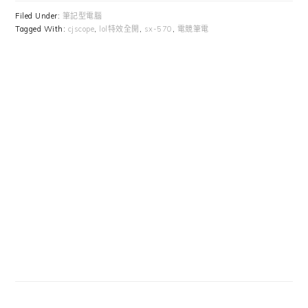
Filed Under:
筆記型電腦
Tagged With:
cjscope
,
lol特效全開
,
sx-570
,
電競筆電
Primary
Sidebar