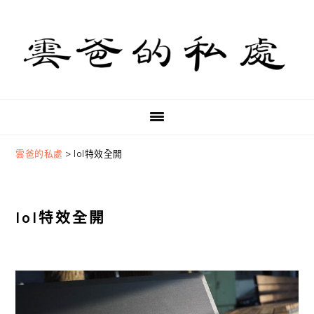
Skip
Skip
Skip
to
to
to
primary
main
primary
navigation
content
sidebar
雲爸的私處
>
lol特效全開
lol特效全開