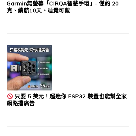
Garmin無螢幕「CIRQA智慧手環」- 僅約 20
克、續航10天、睡覺可戴
只要 5 美元！超迷你 ESP32 裝置也能幫全家
網路擋廣告