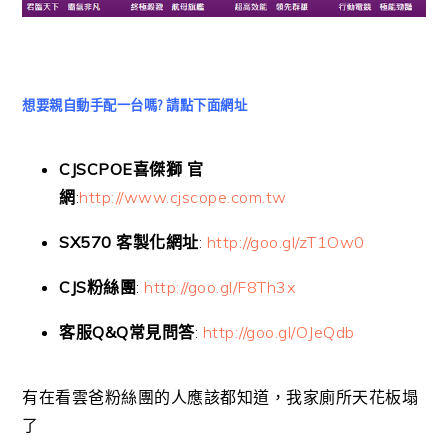
想要親自動手配一台嗎? 請點下面網址
CJSCPOE喜傑獅 官
網
:
http://www.cjscope.com.tw
SX570 客製化網址
:
http://goo.gl/zT1Ow0
CJS粉絲團
:
http://goo.gl/F8Th3x
客服Q&Q常見問答
:
http://goo.gl/OJeQdb
有在看雲爸粉絲團的人應該都知道，我家廁所天花板塌
了