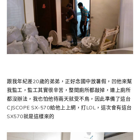
跟我年紀差20歲的弟弟，正好念國中放暑假，凹他來幫
我監工，監工其實很辛苦，整間廁所都敲掉，連上廁所
都沒辦法，我也怕他待兩天就受不鳥，因此準備了這台
CJSCOPE SX-570給他上上網，打LOL，這次會有這台
SX570就是這樣來的