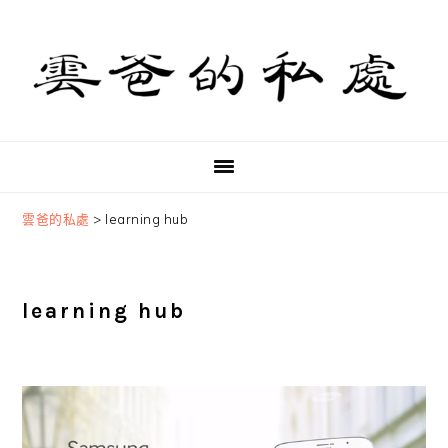
Skip
Skip
Skip
to
to
to
primary
main
primary
navigation
content
sidebar
雲爸的私處
>
learning hub
learning hub