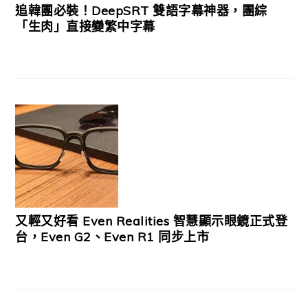
追韓團必裝！DeepSRT 雙語字幕神器，團綜
「生肉」直接變繁中字幕
又輕又好看 Even Realities 智慧顯示眼鏡正式登
台，Even G2、Even R1 同步上市