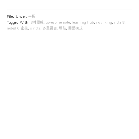
Filed Under:
平板
Tagged With:
8吋靈感
,
awesome note
,
learning hub
,
navi king
,
note 8
,
note8.0 密技
,
s note
,
多重視窗
,
導航
,
閱讀模式
Primary
Sidebar