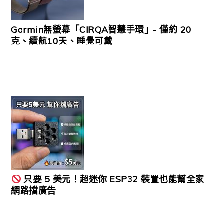
Garmin無螢幕「CIRQA智慧手環」- 僅約 20
克、續航10天、睡覺可戴
只要 5 美元！超迷你 ESP32 裝置也能幫全家
網路擋廣告