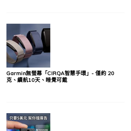
Garmin無螢幕「CIRQA智慧手環」- 僅約 20
克、續航10天、睡覺可戴