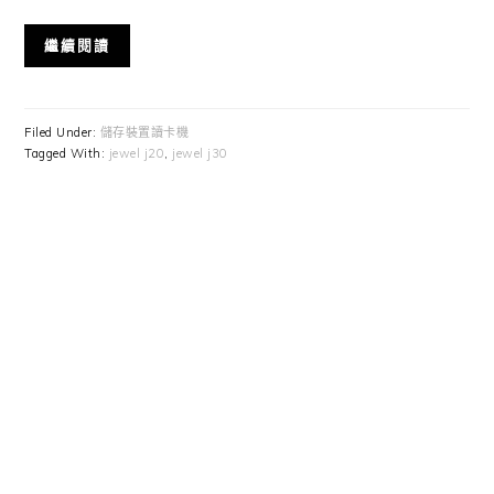
繼續閱讀
Filed Under:
儲存裝置讀卡機
Tagged With:
jewel j20
,
jewel j30
Primary
Sidebar