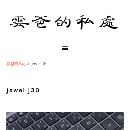
Skip
Skip
Skip
to
to
to
primary
main
primary
navigation
content
sidebar
雲爸的私處
>
jewel j30
jewel j30