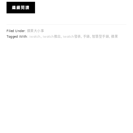
繼續閱讀
Filed Under:
蘋果大小事
Tagged With:
iwatch
,
iwatch推出
,
iwatch發表
,
手錶
,
智慧型手錶
,
蘋果
Primary
Sidebar