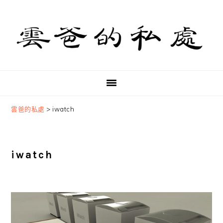
Skip
Skip
Skip
to
to
to
primary
main
primary
navigation
content
sidebar
雲爸的私處
>
iwatch
iwatch