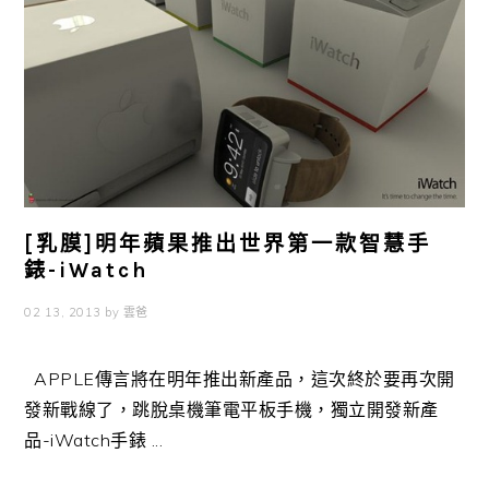
[乳膜]明年蘋果推出世界第一款智慧手
錶-iWatch
02 13, 2013
by
雲爸
APPLE傳言將在明年推出新產品，這次終於要再次開
發新戰線了，跳脫桌機筆電平板手機，獨立開發新產
品-iWatch手錶 ...