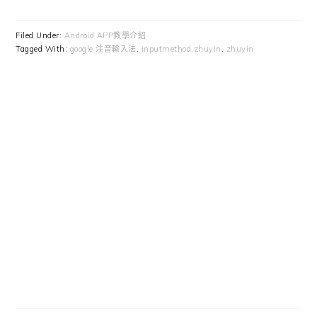
Filed Under:
Android APP教學介紹
Tagged With:
google 注音輸入法
,
inputmethod.zhuyin
,
zhuyin
Primary
Sidebar