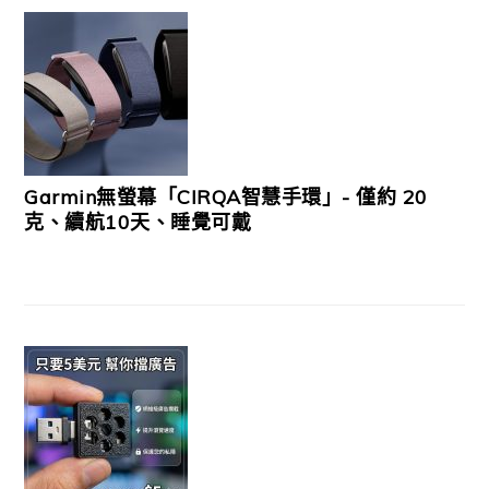
Garmin無螢幕「CIRQA智慧手環」- 僅約 20
克、續航10天、睡覺可戴