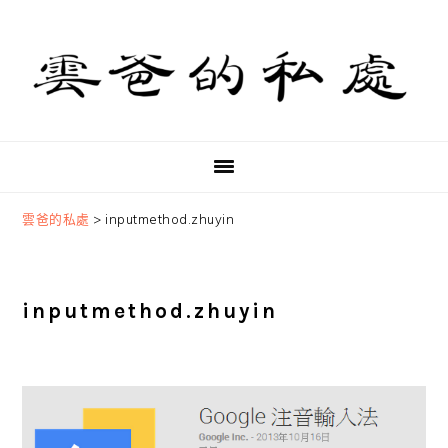
Skip
Skip
Skip
to
to
to
primary
main
primary
navigation
content
sidebar
雲爸的私處
>
inputmethod.zhuyin
inputmethod.zhuyin