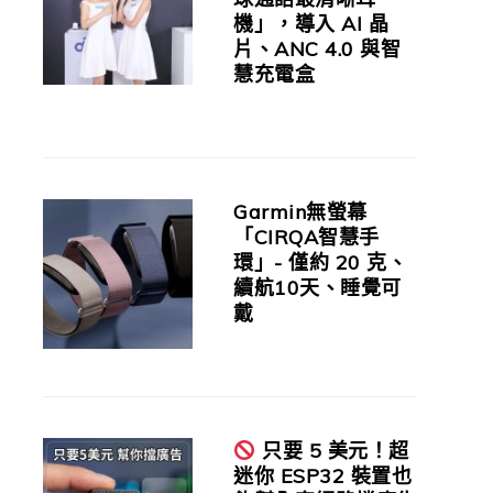
機」，導入 AI 晶
片、ANC 4.0 與智
慧充電盒
Garmin無螢幕
「CIRQA智慧手
環」- 僅約 20 克、
續航10天、睡覺可
戴
只要 5 美元！超
迷你 ESP32 裝置也