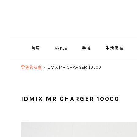
Skip
Skip
Skip
to
to
to
primary
main
primary
navigation
content
sidebar
首頁
APPLE
手機
生活家電
雲爸的私處
>
IDMIX MR CHARGER 10000
IDMIX MR CHARGER 10000