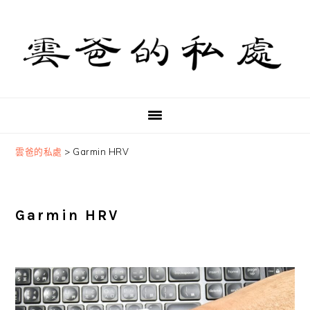
Skip
Skip
Skip
to
to
to
primary
main
primary
navigation
content
sidebar
雲爸的私處
>
Garmin HRV
Garmin HRV