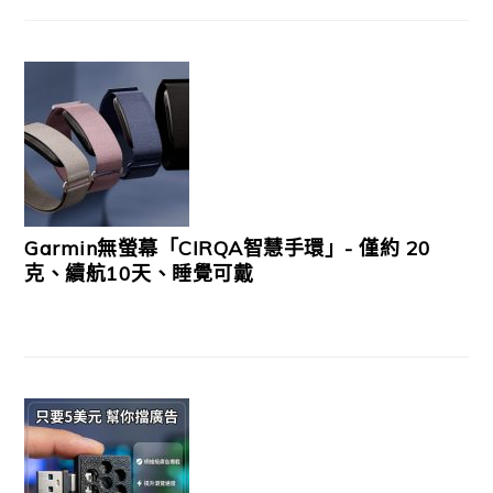
Garmin無螢幕「CIRQA智慧手環」- 僅約 20
克、續航10天、睡覺可戴