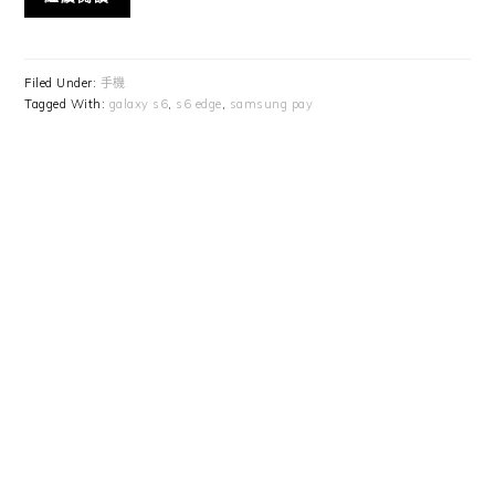
Filed Under:
手機
Tagged With:
galaxy s6
,
s6 edge
,
samsung pay
Primary
Sidebar