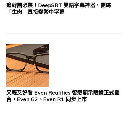
追韓團必裝！DeepSRT 雙語字幕神器，團綜
「生肉」直接變繁中字幕
又輕又好看 Even Realities 智慧顯示眼鏡正式登
台，Even G2、Even R1 同步上市