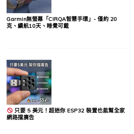
Garmin無螢幕「CIRQA智慧手環」- 僅約 20
克、續航10天、睡覺可戴
只要 5 美元！超迷你 ESP32 裝置也能幫全家
網路擋廣告