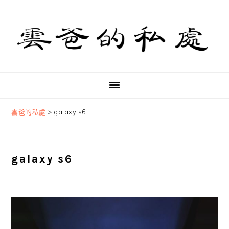
Skip
Skip
Skip
to
to
to
primary
main
primary
navigation
content
sidebar
雲爸的私處
>
galaxy s6
galaxy s6