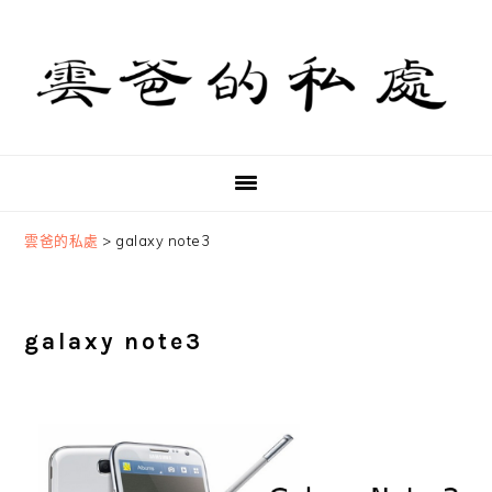
Skip
Skip
Skip
to
to
to
primary
main
primary
navigation
content
sidebar
雲爸的私處
>
galaxy note3
galaxy note3