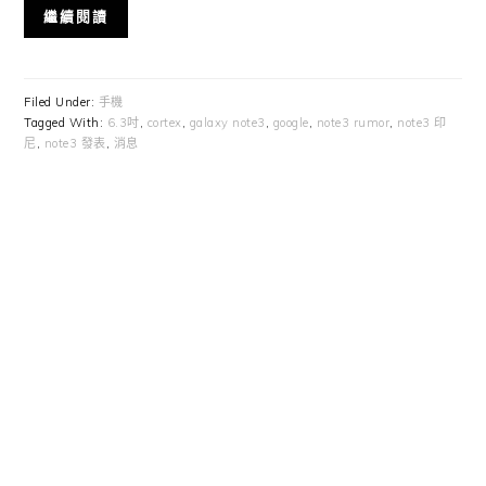
繼續閱讀
Filed Under:
手機
Tagged With:
6.3吋
,
cortex
,
galaxy note3
,
google
,
note3 rumor
,
note3 印
尼
,
note3 發表
,
消息
Primary
Sidebar