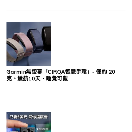
Garmin無螢幕「CIRQA智慧手環」- 僅約 20
克、續航10天、睡覺可戴