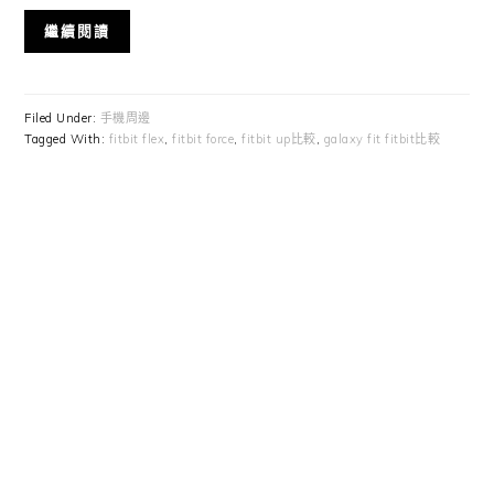
繼續閱讀
Filed Under:
手機周邊
Tagged With:
fitbit flex
,
fitbit force
,
fitbit up比較
,
galaxy fit fitbit比較
Primary
Sidebar