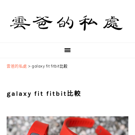
Skip
Skip
Skip
to
to
to
primary
main
primary
navigation
content
sidebar
雲爸的私處
>
galaxy fit fitbit比較
galaxy fit fitbit比較