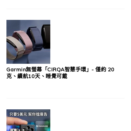
Garmin無螢幕「CIRQA智慧手環」- 僅約 20
克、續航10天、睡覺可戴