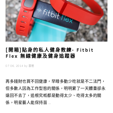
[開箱]貼身的私人健身教練- Fitbit
Flex 無線健康及健身追蹤器
07 06, 2014
by
雲爸
再多錢財也買不回健康，早睡多動少吃就是不二法門，
但多數人因為工作型態的關係，明明累了一天體重卻永
遠回不去了，追根究柢都是動得太少、吃得太多的關
係，明星藝人能保持苗 ...