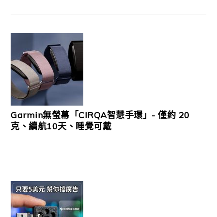
Garmin無螢幕「CIRQA智慧手環」- 僅約 20
克、續航10天、睡覺可戴