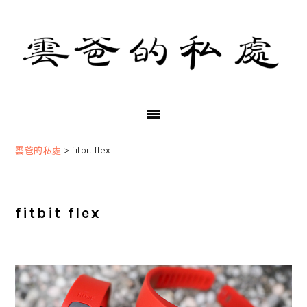
Skip
Skip
Skip
to
to
to
primary
main
primary
navigation
content
sidebar
雲爸的私處
>
fitbit flex
fitbit flex