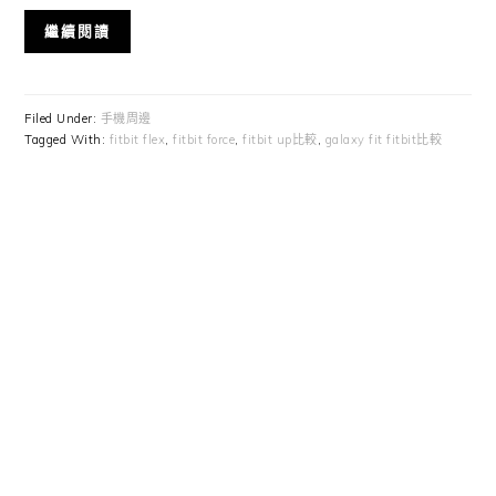
繼續閱讀
Filed Under:
手機周邊
Tagged With:
fitbit flex
,
fitbit force
,
fitbit up比較
,
galaxy fit fitbit比較
Primary
Sidebar