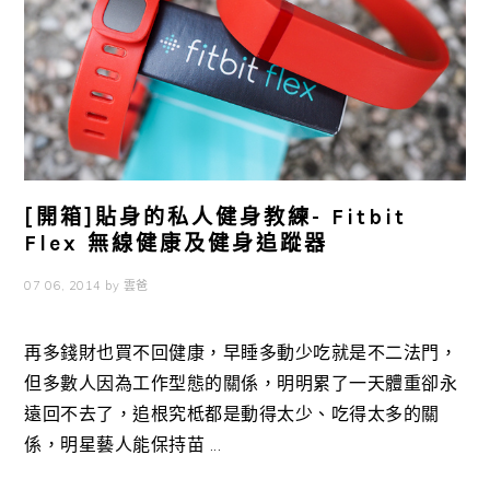
[開箱]貼身的私人健身教練- Fitbit
Flex 無線健康及健身追蹤器
07 06, 2014
by
雲爸
再多錢財也買不回健康，早睡多動少吃就是不二法門，
但多數人因為工作型態的關係，明明累了一天體重卻永
遠回不去了，追根究柢都是動得太少、吃得太多的關
係，明星藝人能保持苗 ...