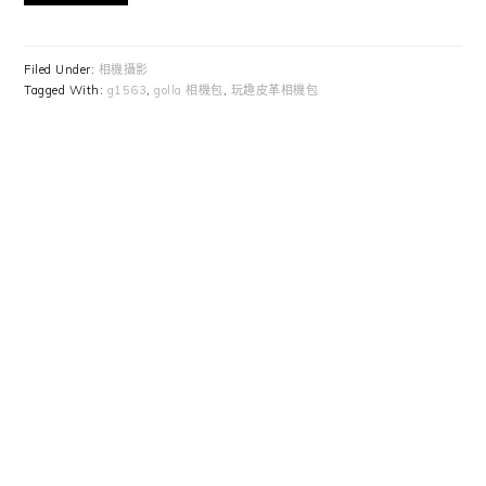
Filed Under:
相機攝影
Tagged With:
g1563
,
golla 相機包
,
玩趣皮革相機包
Primary
Sidebar