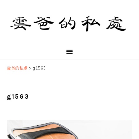
Skip
Skip
Skip
to
to
to
primary
main
primary
navigation
content
sidebar
雲爸的私處
>
g1563
g1563