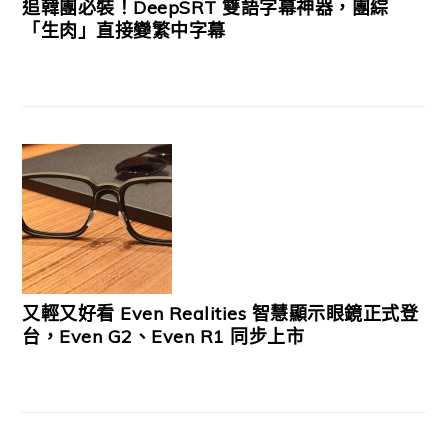
追韓團必裝！DeepSRT 雙語字幕神器，團綜
「生肉」直接變繁中字幕
又輕又好看 Even Realities 智慧顯示眼鏡正式登
台，Even G2、Even R1 同步上市