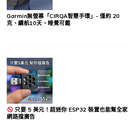
Garmin無螢幕「CIRQA智慧手環」- 僅約 20
克、續航10天、睡覺可戴
只要 5 美元！超迷你 ESP32 裝置也能幫全家
網路擋廣告