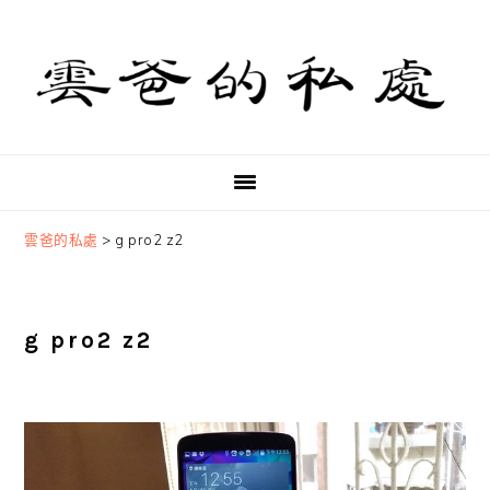
Skip
Skip
Skip
to
to
to
primary
main
primary
navigation
content
sidebar
雲爸的私處
>
g pro2 z2
g pro2 z2