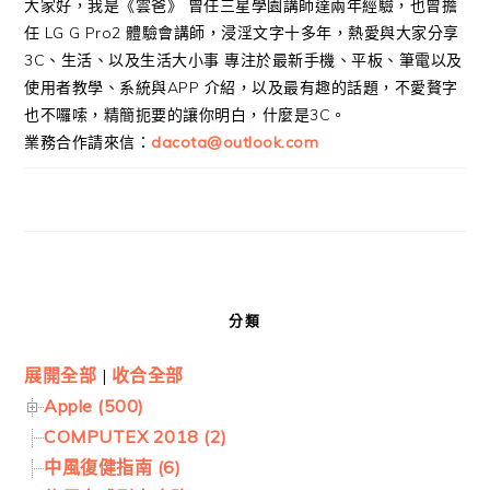
大家好，我是《雲爸》 曾任三星學園講師達兩年經驗，也曾擔
任 LG G Pro2 體驗會講師，浸淫文字十多年，熱愛與大家分享
3C、生活、以及生活大小事 專注於最新手機、平板、筆電以及
使用者教學、系統與APP 介紹，以及最有趣的話題，不愛贅字
也不囉嗦，精簡扼要的讓你明白，什麼是3C。
業務合作請來信：
dacota@outlook.com
分類
展開全部
|
收合全部
Apple (500)
COMPUTEX 2018 (2)
中風復健指南 (6)