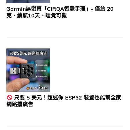
Garmin無螢幕「CIRQA智慧手環」- 僅約 20
克、續航10天、睡覺可戴
只要 5 美元！超迷你 ESP32 裝置也能幫全家
網路擋廣告