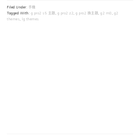
Filed Under:
手機
Tagged With:
g pro2 s5 主題
,
g pro2 z2
,
g pro2 換主題
,
g2 m8
,
g2
themes
,
lg themes
Primary
Sidebar